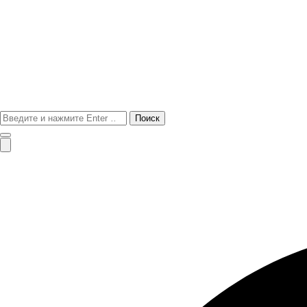
Поиск
для: