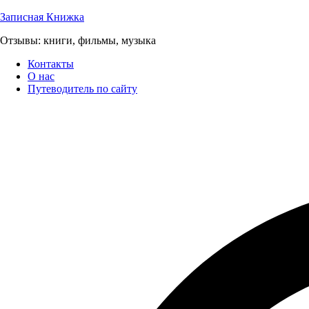
Перейти
Записная Книжка
к
Отзывы: книги, фильмы, музыка
содержимому
Контакты
О нас
Путеводитель по сайту