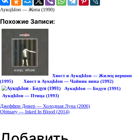
АукцЫон — Жопа (1990)
Похожие Записи:
Хвост и АукцЫон — Жилец вершин
(1995)
Хвост и АукцЫон — Чайник вина (1992)
АукцЫон — Бодун (1991)
АукцЫон — Птица (1993)
Джеффри Дивер — Холодная Луна (2006)
Навигация
Obituary — Inked In Blood (2014)
по
Добавить