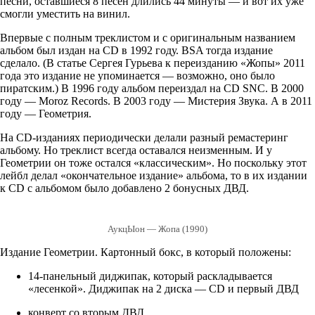
песни, оставшиеся 8 песен длились 44 минуты — и вот их уже
смогли уместить на винил.
Впервые с полным треклистом и с оригинальным названием
альбом был издан на CD в 1992 году. BSA тогда издание
сделало. (В статье Сергея Гурьева к переизданию «Жопы» 2011
года это издание не упоминается — возможно, оно было
пиратским.) В 1996 году альбом переиздал на CD SNC. В 2000
году — Moroz Records. В 2003 году — Мистерия Звука. А в 2011
году — Геометрия.
На CD-изданиях периодически делали разный ремастеринг
альбому. Но треклист всегда оставался неизменным. И у
Геометрии он тоже остался «классическим». Но поскольку этот
лейбл делал «окончательное издание» альбома, то в их издании
к CD с альбомом было добавлено 2 бонусных ДВД.
АукцЫон — Жопа (1990)
Издание Геометрии. Картонный бокс, в который положены:
14-панельный диджипак, который раскладывается
«лесенкой». Диджипак на 2 диска — CD и первый ДВД
конверт со вторым ДВД