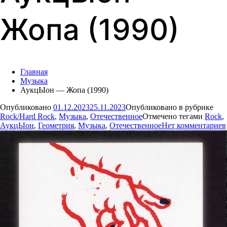
Жопа (1990)
Главная
Музыка
АукцЫон — Жопа (1990)
Опубликовано
01.12.2023
25.11.2023
Опубликовано в рубрике
Rock/Hard Rock
,
Музыка
,
Отечественное
Отмечено тегами
Rock
,
АукцЫон
,
Геометрия
,
Музыка
,
Отечественное
Нет комментариев