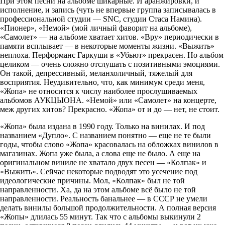
При этом песни на альбоме шикарные. И аранжировки, и
исполнение, и запись (чуть не впервые группа записывалась в
профессиональной студии — SNC, студии Стаса Намина).
«Пионер», «Немой» (мой личный фаворит на альбоме),
«Самолет» — на альбоме хватает хитов. «Вру» периодически в
памяти всплывает — в некоторые моменты жизни. «Выжить»
неплоха. Перформанс Гаркуши в «Убьют» прекрасен. Но альбом
целиком — очень сложно отслушать с позитивными эмоциями.
Он такой, депрессивный, меланхоличный, тяжелый для
восприятия. Неудивительно, что, как минимум среди меня,
«Жопа» не относится к числу наиболее прослушиваемых
альбомов АУКЦЫОНА. «Немой» или «Самолет» на концерте,
меж других хитов? Прекрасно. «Жопа» от и до — нет, не стоит.
«Жопа» была издана в 1990 году. Только на винилах. И под
названием «Дупло». С названием понятно — еще не те были
годы, чтобы слово «Жопа» красовалась на обложках винилов в
магазинах. Жопа уже была, а слова еще не было. А еще на
оригинальном виниле не хватало двух песен — «Колпак» и
«Выжить». Сейчас некоторые подводят это усечение под
идеологические причины. Мол, «Колпак» был не той
направленности. Ха, да на этом альбоме всё было не той
направленности. Реальность банальнее — в СССР не умели
делать винилы большой продолжительности. А полная версия
«Жопы» длилась 55 минут. Так что с альбомы выкинули 2