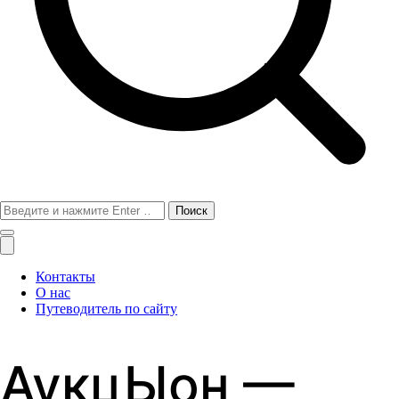
Поиск
для:
Контакты
О нас
Путеводитель по сайту
АукцЫон —