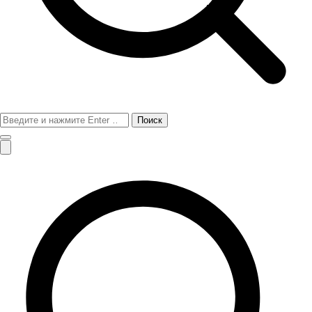
Поиск
для: