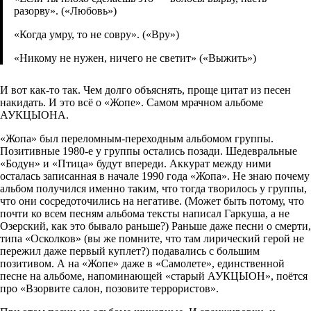
разорву». («Любовь»)
«Когда умру, то не совру». («Вру»)
«Никому не нужен, ничего не светит» («Выжить»)
И вот как-то так. Чем долго объяснять, проще цитат из песен
накидать. И это всё о «Жопе». Самом мрачном альбоме
АУКЦЫОНА.
«Жопа» был переломным-переходным альбомом группы.
Позитивные 1980-е у группы остались позади. Шедевральные
«Бодун» и «Птица» будут впереди. Аккурат между ними
осталась записанная в начале 1990 года «Жопа». Не знаю почему
альбом получился именно таким, что тогда творилось у группы,
что они сосредоточились на негативе. (Может быть потому, что
почти ко всем песням альбома тексты написал Гаркуша, а не
Озерский, как это бывало раньше?) Раньше даже песни о смерти,
типа «Осколков» (вы же помните, что там лирический герой не
пережил даже первый куплет?) подавались с большим
позитивом. А на «Жопе» даже в «Самолете», единственной
песне на альбоме, напоминающей «старый АУКЦЫОН», поётся
про «Взорвите салон, позовите террористов».