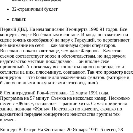
32-страничный буклет
плакат.
Первый ДВД. На нем записаны 3 концерта 1990-91 годов. Все
концерты еще с Весёлкиным в составе. И когда он зажигает на
сцене (очень своеобразно) на пару с Гаркушей, то перетягивает
всё внимание на себя — как минимум среди операторов.
Веселкина показывают чаще, чем даже Федорова. Качество
съемок соответствует эпохе и обстоятельствам, но над звуком
издательство местами поколдовало — он вполне себе
приличный. А поскольку все концерты одного периода, то и
сетлисты на них, плюс-минус, совпадают. Так что просмотр всех
концертов — это больше для законченных фанатов. (Которые и
были основными покупателями этого издания.)
8 Ленинградский Рок-Фестиваль. 12 марта 1991 года.
Программа на 57 минут. Съемка на несколько камер. Несколько
песен с «Жопы», остальное — ранние хиты. Самая приличная
запись периода «Жопы». Не столько по качеству, сколько по
адекватной передаче концертного неистовства группы тех
времен.
Концерт В Театре На Фонтанке. 20 Января 1991. 5 песен, 28