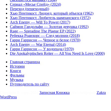
Сериал «Месье Спейд» (2024)
Переход (пешеходный)
Хью Пентикост. Людоед, который объелся (1962)
Хью Пентикост. Любитель шампанского (1972)
Arch Enemy — Will To Power (2017)
Саймон Гандольфи — Золотая девушка (1992)
Rage — Spreading The Plague EP (2022)
Ребекка Роанхорс — След молнии (2018)
Гарри Гаррисон — Черное и белое (1970)
Arch Enemy — War Eternal (2014)
Гарри Гаррисон — У водопада (1970)
Die Apokalyptischen Reiter — All You Need Is Love (2000)
Главная страница
Истории
Книги
Фильмы
Музыка
Путеводитель по сайту
Copyright & copy; 2024
Записная Книжка
. На платформе
Zakra
и
WordPress
.