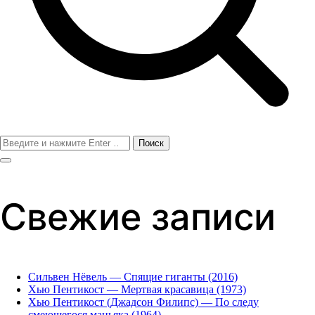
Поиск
для:
Свежие записи
Сильвен Нёвель — Спящие гиганты (2016)
Хью Пентикост — Мертвая красавица (1973)
Хью Пентикост (Джадсон Филипс) — По следу
смеющегося маньяка (1964)