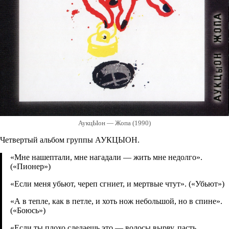
АукцЫон — Жопа (1990)
Четвертый альбом группы АУКЦЫОН.
«Мне нашептали, мне нагадали — жить мне недолго».
(«Пионер»)
«Если меня убьют, череп сгниет, и мертвые чтут». («Убьют»)
«А в тепле, как в петле, и хоть нож небольшой, но в спине».
(«Боюсь»)
«Если ты плохо сделаешь это — волосы вырву, пасть