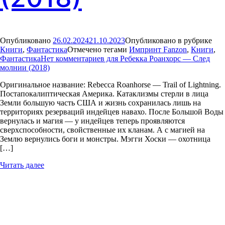
Опубликовано
26.02.2024
21.10.2023
Опубликовано в рубрике
Книги
,
Фантастика
Отмечено тегами
Импринт Fanzon
,
Книги
,
Фантастика
Нет комментариев
для Ребекка Роанхорс — След
молнии (2018)
Оригинальное название: Rebecca Roanhorse — Trail of Lightning.
Постапокалиптическая Америка. Катаклизмы стерли в лица
Земли большую часть США и жизнь сохранилась лишь на
территориях резерваций индейцев навахо. После Большой Воды
вернулась и магия — у индейцев теперь проявляются
сверхспособности, свойственные их кланам. А с магией на
Землю вернулись боги и монстры. Мэгги Хоски — охотница
[…]
Читать далее