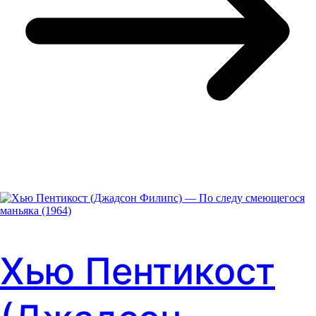
Хью Пентикост