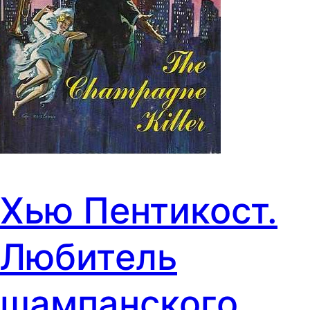
Хью Пентикост.
Любитель
шампанского