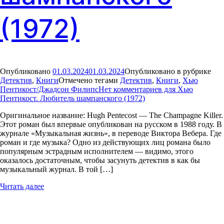
(1972)
Опубликовано
01.03.2024
01.03.2024
Опубликовано в рубрике
Детектив
,
Книги
Отмечено тегами
Детектив
,
Книги
,
Хью
Пентикост/Джадсон Филипс
Нет комментариев
для Хью
Пентикост. Любитель шампанского (1972)
Оригинальное название: Hugh Pentecost — The Champagne Killer.
Этот роман был впервые опубликован на русском в 1988 году. В
журнале «Музыкальная жизнь», в переводе Виктора Вебера. Где
роман и где музыка? Одно из действующих лиц романа было
популярным эстрадным исполнителем — видимо, этого
оказалось достаточным, чтобы засунуть детектив в как бы
музыкальный журнал. В той […]
Читать далее