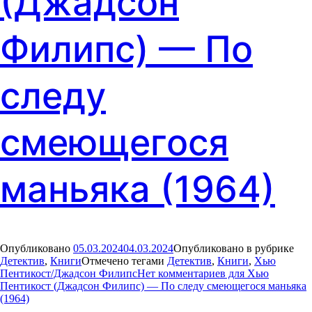
(Джадсон
Филипс) — По
следу
смеющегося
маньяка (1964)
Опубликовано
05.03.2024
04.03.2024
Опубликовано в рубрике
Детектив
,
Книги
Отмечено тегами
Детектив
,
Книги
,
Хью
Пентикост/Джадсон Филипс
Нет комментариев
для Хью
Пентикост (Джадсон Филипс) — По следу смеющегося маньяка
(1964)