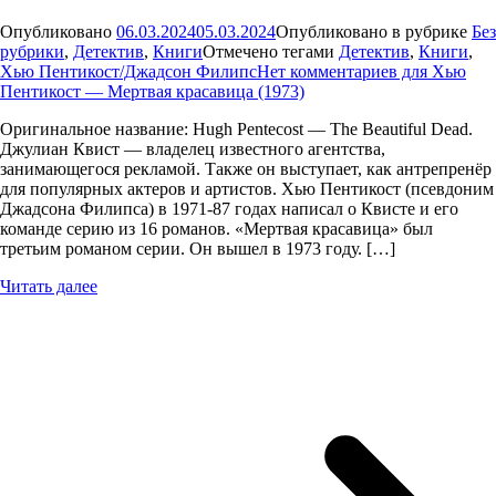
Опубликовано
06.03.2024
05.03.2024
Опубликовано в рубрике
Без
рубрики
,
Детектив
,
Книги
Отмечено тегами
Детектив
,
Книги
,
Хью Пентикост/Джадсон Филипс
Нет комментариев
для Хью
Пентикост — Мертвая красавица (1973)
Оригинальное название: Hugh Pentecost — The Beautiful Dead.
Джулиан Квист — владелец известного агентства,
занимающегося рекламой. Также он выступает, как антрепренёр
для популярных актеров и артистов. Хью Пентикост (псевдоним
Джадсона Филипса) в 1971-87 годах написал о Квисте и его
команде серию из 16 романов. «Мертвая красавица» был
третьим романом серии. Он вышел в 1973 году. […]
Читать далее