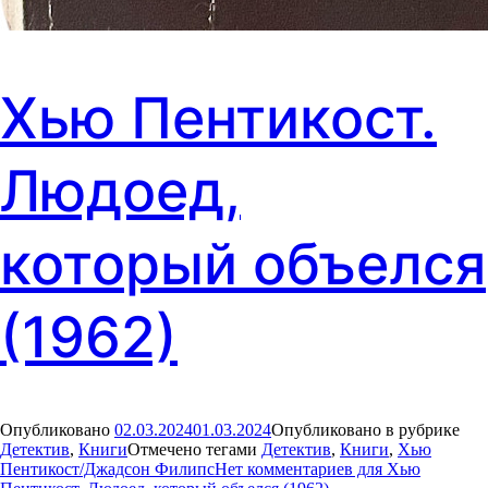
Хью Пентикост.
Людоед,
который объелся
(1962)
Опубликовано
02.03.2024
01.03.2024
Опубликовано в рубрике
Детектив
,
Книги
Отмечено тегами
Детектив
,
Книги
,
Хью
Пентикост/Джадсон Филипс
Нет комментариев
для Хью