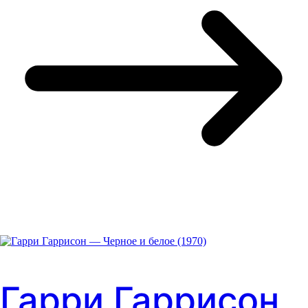
Гарри Гаррисон