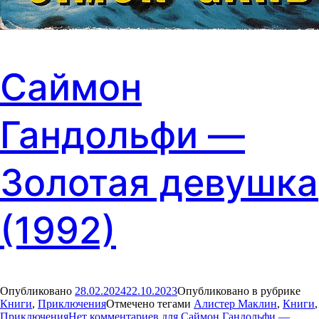
Саймон
Гандольфи —
Золотая девушка
(1992)
Опубликовано
28.02.2024
22.10.2023
Опубликовано в рубрике
Книги
,
Приключения
Отмечено тегами
Алистер Маклин
,
Книги
,
Приключения
Нет комментариев
для Саймон Гандольфи —