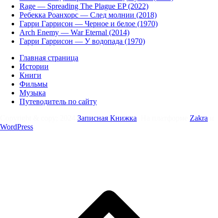
Rage — Spreading The Plague EP (2022)
Ребекка Роанхорс — След молнии (2018)
Гарри Гаррисон — Черное и белое (1970)
Arch Enemy — War Eternal (2014)
Гарри Гаррисон — У водопада (1970)
Главная страница
Истории
Книги
Фильмы
Музыка
Путеводитель по сайту
Copyright & copy; 2024
Записная Книжка
. На платформе
Zakra
и
WordPress
.