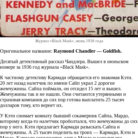
Журнал «Black Mask», июнь 1936 года
Оригинальное название:
Raymond Chandler — Goldfish.
Десятый детективный рассказ Чандлера. Вышел в июньском
номере за 1936 год журнала «Black Mask».
К частному детективу Кармади обращается его знакомая Кэти.
20 лет назад налетчик по имени Сайп украл 2 дорогие
жемчужины. Сайпа поймали, он отсидел 15 лет и вышел.
Жемчужины так и не нашли. Они считаются утерянными и
страховая компания до сих пор готова выплатить 25 тысяч
долларов тому, кто вернет их.
У Кэти снимает комнату бывший сокамерник Сайпа, Мардо,
которому когда-то налетчик проболтался, что жемчужины до сих
пор у него. Кэти предлагает Кармади разыскать Сайпа и
жемчужины. А 25 тысяч поделить на троих — Кармади, Кэти и
Мардо. Кармади соглашается, едет к Мардо и находит его