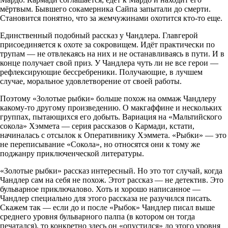
мёртвым. Бывшего сокамерника Сайпа запытали до смерти.
Становится понятно, что за жемчужинами охотится кто-то еще.
Единственный подобный рассказ у Чандлера. Главгерой
присоединяется к охоте за сокровищем. Идёт практически по
трупам — не отвлекаясь на них и не останавливаясь в пути. И в
конце получает свой приз. У Чандлера чуть ли не все герои —
рефлексирующие бессребреники. Получающие, в лучшем
случае, моральное удовлетворение от своей работы.
Поэтому «Золотые рыбки» больше похож на оммаж Чандлеру
какому-то другому произведению. О макгаффине и нескольких
группах, пытающихся его добыть. Вариация на «Мальтийского
сокола» Хэммета — серия рассказов о Кармади, кстати,
начиналась с отсылок к Оперативнику Хэммета. «Рыбки» — это
не переписывание «Сокола», но относятся они к тому же
поджанру приключенческой литературы.
«Золотые рыбки» рассказ интересный. Но это тот случай, когда
Чандлер сам на себя не похож. Этот рассказ — не детектив. Это
бульварное приключалово. Хоть и хорошо написанное —
Чандлер специально для этого рассказа не разучился писать.
Скажем так — если до и после «Рыбок» Чандлер писал выше
среднего уровня бульварного палпа (в котором он тогда
печатался), то конкретно здесь он «опустился» до этого уровня