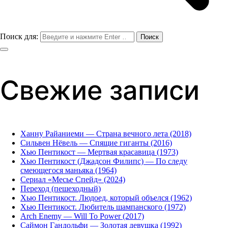
Поиск для:
Свежие записи
Ханну Райаниеми — Страна вечного лета (2018)
Сильвен Нёвель — Спящие гиганты (2016)
Хью Пентикост — Мертвая красавица (1973)
Хью Пентикост (Джадсон Филипс) — По следу
смеющегося маньяка (1964)
Сериал «Месье Спейд» (2024)
Переход (пешеходный)
Хью Пентикост. Людоед, который объелся (1962)
Хью Пентикост. Любитель шампанского (1972)
Arch Enemy — Will To Power (2017)
Саймон Гандольфи — Золотая девушка (1992)