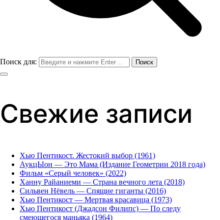
Поиск для:
Свежие записи
Хью Пентикост. Жестокий выбор (1961)
АукцЫон — Это Мама (Издание Геометрии 2018 года)
Фильм «Серый человек» (2022)
Ханну Райаниеми — Страна вечного лета (2018)
Сильвен Нёвель — Спящие гиганты (2016)
Хью Пентикост — Мертвая красавица (1973)
Хью Пентикост (Джадсон Филипс) — По следу
смеющегося маньяка (1964)