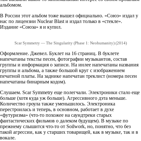
альбомом.
В России этот альбом тоже вышел официально. «Союз» издал у
нас по лицензии Nuclear Blast и издал только в «стекле».
Издание «Союза» я и купил.
Scar Symmetry — The Singularity (Phase 1: Neohumanity) (2014)
Оформление. Джевел. Буклет на 16 страниц. В буклете
напечатаны тексты песен, фотографии музыкантов, состав
группы и информация о записи. На инлее напечатаны названия
группы и альбома, а также большой круг с изображением
печатной платы. На заднике напечатан треклист (номера песен
напечатаны бинарным кодом).
Слушаем. Scar Symmetry еще полегчали. Электроники стало еще
больше (хотя куда уж больше). Агрессивного дэта меньше.
Количество гроула также уменьшилось. Электроника
перестроилась и теперь, в основном, работает в духе
«футуризма» (что-то похожее на саундтреки старых
фантастических фильмов о далеком будущем). В музыке по
прежнему слышится что-то от Soilwork, но, понятно, что без
такой агрессии, как у старших товарищей, как в музыке, так и в
вокале.