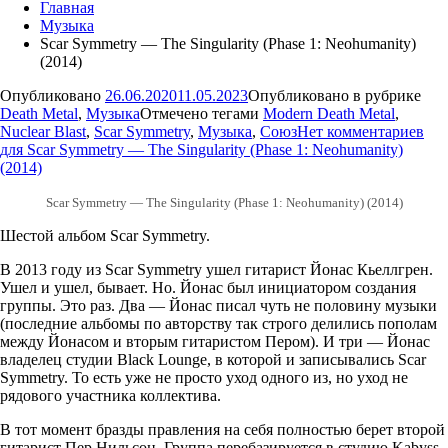
Главная
Музыка
Scar Symmetry — The Singularity (Phase 1: Neohumanity)
(2014)
Опубликовано
26.06.2020
11.05.2023
Опубликовано в рубрике
Death Metal
,
Музыка
Отмечено тегами
Modern Death Metal
,
Nuclear Blast
,
Scar Symmetry
,
Музыка
,
Союз
Нет комментариев
для Scar Symmetry — The Singularity (Phase 1: Neohumanity)
(2014)
Scar Symmetry — The Singularity (Phase 1: Neohumanity) (2014)
Шестой альбом Scar Symmetry.
В 2013 году из Scar Symmetry ушел гитарист Йонас Кьеллгрен.
Ушел и ушел, бывает. Но. Йонас был инициатором создания
группы. Это раз. Два — Йонас писал чуть не половину музыки
(последние альбомы по авторству так строго делились пополам
между Йонасом и вторым гитаристом Пером). И три — Йонас
владелец студии Black Lounge, в которой и записывались Scar
Symmetry. То есть уже не просто уход одного из, но уход не
рядового участника коллектива.
В тот момент бразды правления на себя полностью берет второй
гитарист Пер Нильсон. Группа перебазируется в студию Kabyss,