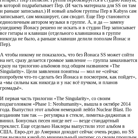
в которой подрабатывает Пер. (И часть материала для SS он там
и раньше записывал.) И новый альбом группы Пер в Kabyss сам
записывает, сам микширует, сам сводит. Еще Пер становится
единоличным автором музыки в группе. А, и да — замену
ушедшему Йонасу решено не искать и в студии Пер записывает
все гитары и клавиши (отдельного клавишника в группе
никогда не было, а раньше клавиши делили пополам Йонас и
Пер).
А чтобы никому не показалось, что без Йонаса SS может сойти
на нет, сразу делается громкое заявление — группа замахивается
сразу на трилогию альбомов под общим названием «The
Singularity». Цели заявления понятны — мол не «сейчас
попробуем что-то сделать без Йонаса и посмотрим, как пойдет»,
а «мы сильны как никогда и у нас всё пучком, и планов
громадьё».
И первая часть трилогии «The Singularity», со своим
подзаголовком «Phase 1: Neohumanity», вышла в октябре 2014
года. Выпустил этот альбом немецкий лейбл Nuclear Blast. По
изданиям там так — регулярка в стекле, лимитка-диджипак и
винил. Бонусных песен нигде нет — везде стандартный
треклист. Еще отдельно Наклеры выпустили этот альбом в
США. Евро-дэт до Америки доходит сейчас очень редко, но SS
там вызвали какой-то минимальный интерес со своим прошлым