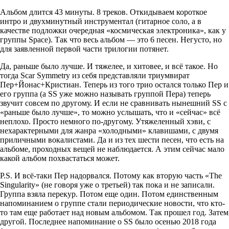
Альбом длится 43 минуты. 8 треков. Откидываем короткое
интро и двухминутный инструментал (гитарное соло, а в
качестве подложки очередная «космическая электроника», как у
группы Space). Так что весь альбом — это 6 песен. Негусто, но
для заявленной первой части трилогии потянет.
Да, раньше было лучше. И тяжелее, и хитовее, и всё такое. Но
тогда Scar Symmetry из себя представляли триумвират
Пер+Йонас+Кристиан. Теперь из того трио остался только Пер и
его группа (а SS уже можно называть группой Пера) теперь
звучит совсем по другому. И если не сравнивать нынешний SS с
«раньше было лучше», то можно услышать, что и «сейчас» всё
неплохо. Просто немного по-другому. Утяжеленный хэви, с
нехарактерными для жанра «холодными» клавишами, с двумя
приличными вокалистами. Да и из тех шести песен, что есть на
альбоме, проходных вещей не наблюдается. А этим сейчас мало
какой альбом похвастаться может.
P.S. И всё-таки Пер надорвался. Потому как вторую часть «The
Singularity» (не говоря уже о третьей) так пока и не записали.
Группа взяла перекур. Потом еще один. Потом единственным
напоминанием о группе стали периодические новости, что кто-
то там еще работает над новым альбомом. Так прошел год. Затем
другой. Последнее напоминание о SS было осенью 2018 года