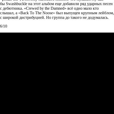
бы Swashbuckle на этот альбом еще добавили ряд ударных песен
с дебютника. «Crewed by the Damned» всё одно мало кто
слышал, а «Back To The Noose» был выпущен крупным лейблом,
с широкой дистрибуцией. Но группа до такого не додумалась.
6/10