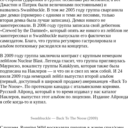
Джастин и Патрик были величинами постоянными) и
назвались Swashbuckle. В том же 2005 году группа сварганила
две демки (примерно с одними и теми же песнями, только
вторая демка была лучше записана). Демки никого не
заинтересовали. В 2006 году группа записала свой дебютник
«Crewed by the Damned», который опять же никого из лейблов не
заинтересовал и Swashbuckle выпускали его фактически
самиздатом. Благо, что группа регулярно гастролировала и
альбом потихоньку расходился на концертах.
В 2009 году группа заключила контракт с крупным немецким
лейблом Nuclear Blast. Легенда гласит, что группа приглянулась
Маурисио, вокалисту группы Kataklysm, которая также была
подписана на Наклеров — и что он и свел их меж собой. И 24
июля 2009 года немецкий лейбл выпустил второй альбом
(первый, доступный в широкой продаже) американцев «Back To
The Noose». По протекции канадца с итальянскими корнями.
Русский Айронд, который в то время издавал у нас каталог
Наклеров, выпустил этот альбом по лицензии. Издание Айронда
я себе когда-то и купил.
Swashbuckle — Back To The Noose (2009)
Слушаем. Running Wild восхваляли пиратов в жанре спид/хэви.