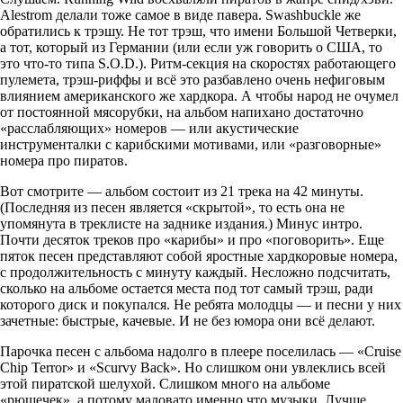
Alestrom делали тоже самое в виде павера. Swashbuckle же
обратились к трэшу. Не тот трэш, что имени Большой Четверки,
а тот, который из Германии (или если уж говорить о США, то
это что-то типа S.O.D.). Ритм-секция на скоростях работающего
пулемета, трэш-риффы и всё это разбавлено очень нефиговым
влиянием американского же хардкора. А чтобы народ не очумел
от постоянной мясорубки, на альбом напихано достаточно
«расслабляющих» номеров — или акустические
инструменталки с карибскими мотивами, или «разговорные»
номера про пиратов.
Вот смотрите — альбом состоит из 21 трека на 42 минуты.
(Последняя из песен является «скрытой», то есть она не
упомянута в треклисте на заднике издания.) Минус интро.
Почти десяток треков про «карибы» и про «поговорить». Еще
пяток песен представляют собой яростные хардкоровые номера,
с продолжительность с минуту каждый. Несложно подсчитать,
сколько на альбоме остается места под тот самый трэш, ради
которого диск и покупался. Не ребята молодцы — и песни у них
зачетные: быстрые, качевые. И не без юмора они всё делают.
Парочка песен с альбома надолго в плеере поселилась — «Cruise
Chip Terror» и «Scurvy Back». Но слишком они увлеклись всей
этой пиратской шелухой. Слишком много на альбоме
«рюшечек», а потому маловато именно что музыки. Лучше