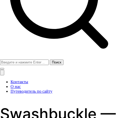
Поиск
для:
Контакты
О нас
Путеводитель по сайту
Swashbuckle —