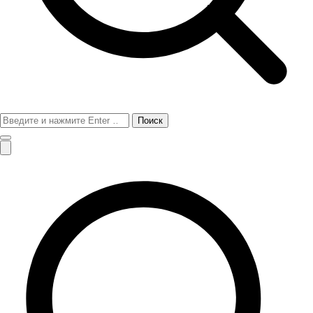
Поиск
для: