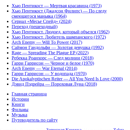
Хью Пентикост — Мертвая красавица (1973)
Хью Пентикост (Джадсон Филипс) — По следу
смеющегося маньяка (1964)
Сериал «Месье Спейд» (2024)
Переход (пешеходный)
Хью Пентикост. Людоед, который объелся (1962)
Хью Пентикост. Любитель шампанского (1972)
Arch Enemy — Will To Power (2017)
Саймон Гандольфи — Золотая девушка (1992)
Rage — Spreading The Plague EP (2022)
Ребекка Роанхорс — След молнии (2018)
Гарри Гаррисон — Черное и белое (1970)
Arch Enemy — War Eternal (2014)
Гарри Гаррисон — У водопада (1970)
Die Apokalyptischen Reiter — All You Need Is Love (2000)
Дэвид Пэдрейра — Пороховая Луна (2018)
Главная страница
Истории
Книги
Фильмы
Музыка
Путеводитель по сайту
Copyright & copy; 2024
Записная Книжка
. На платформе
Zakra
и