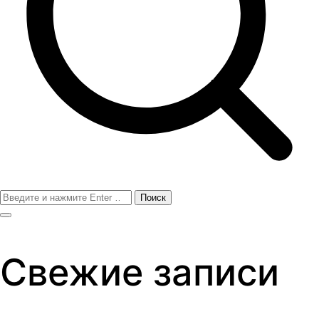
Поиск
для:
Свежие записи