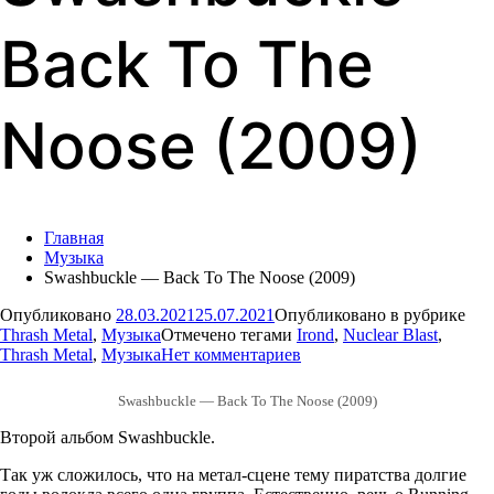
Back To The
Noose (2009)
Главная
Музыка
Swashbuckle — Back To The Noose (2009)
Опубликовано
28.03.2021
25.07.2021
Опубликовано в рубрике
Thrash Metal
,
Музыка
Отмечено тегами
Irond
,
Nuclear Blast
,
для
Thrash Metal
,
Музыка
Нет комментариев
Swashbuckle
—
Swashbuckle — Back To The Noose (2009)
Back
To
Второй альбом Swashbuckle.
The
Noose
Так уж сложилось, что на метал-сцене тему пиратства долгие
(2009)