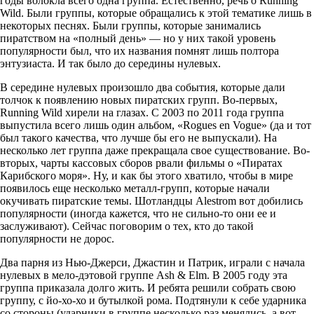
годы волокла всего одна группа. Естественно, речь о Running
Wild. Были группы, которые обращались к этой тематике лишь в
некоторых песнях. Были группы, которые занимались
пиратством на «полный день» — но у них такой уровень
популярности был, что их названия помнят лишь полтора
энтузиаста. И так было до середины нулевых.
В середине нулевых произошло два события, которые дали
толчок к появлению новых пиратских групп. Во-первых,
Running Wild хирели на глазах. С 2003 по 2011 года группа
выпустила всего лишь один альбом, «Rogues en Vogue» (да и тот
был такого качества, что лучше бы его не выпускали). На
несколько лет группа даже прекращала свое существование. Во-
вторых, чарты кассовых сборов рвали фильмы о «Пиратах
Карибского моря». Ну, и как бы этого хватило, чтобы в мире
появилось еще несколько металл-групп, которые начали
окучивать пиратские темы. Шотландцы Alestrom вот добились
популярности (иногда кажется, что не сильно-то они ее и
заслуживают). Сейчас поговорим о тех, кто до такой
популярности не дорос.
Два парня из Нью-Джерси, Джастин и Патрик, играли с начала
нулевых в мело-дэтовой группе Ash & Elm. В 2005 году эта
группа приказала долго жить. И ребята решили собрать свою
группу, с йо-хо-хо и бутылкой рома. Подтянули к себе ударника
со стороны (ударники в группе несколько раз менялись, а вот