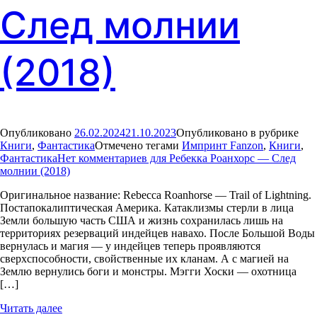
След молнии
(2018)
Опубликовано
26.02.2024
21.10.2023
Опубликовано в рубрике
Книги
,
Фантастика
Отмечено тегами
Импринт Fanzon
,
Книги
,
Фантастика
Нет комментариев
для Ребекка Роанхорс — След
молнии (2018)
Оригинальное название: Rebecca Roanhorse — Trail of Lightning.
Постапокалиптическая Америка. Катаклизмы стерли в лица
Земли большую часть США и жизнь сохранилась лишь на
территориях резерваций индейцев навахо. После Большой Воды
вернулась и магия — у индейцев теперь проявляются
сверхспособности, свойственные их кланам. А с магией на
Землю вернулись боги и монстры. Мэгги Хоски — охотница
[…]
Читать далее