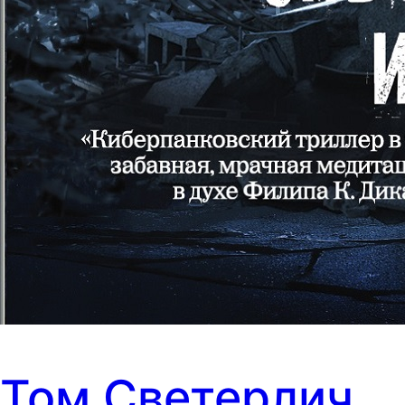
Том Светерлич