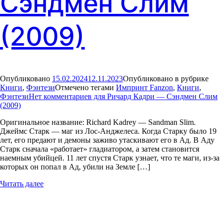
Сэндмен Слим
(2009)
Опубликовано
15.02.2024
12.11.2023
Опубликовано в рубрике
Книги
,
Фэнтези
Отмечено тегами
Импринт Fanzon
,
Книги
,
Фэнтези
Нет комментариев
для Ричард Кадри — Сэндмен Слим
(2009)
Оригинальное название: Richard Kadrey — Sandman Slim.
Джеймс Старк — маг из Лос-Анджелеса. Когда Старку было 19
лет, его предают и демоны заживо утаскивают его в Ад. В Аду
Старк сначала «работает» гладиатором, а затем становится
наемным убийцей. 11 лет спустя Старк узнает, что те маги, из-за
которых он попал в Ад, убили на Земле […]
Читать далее