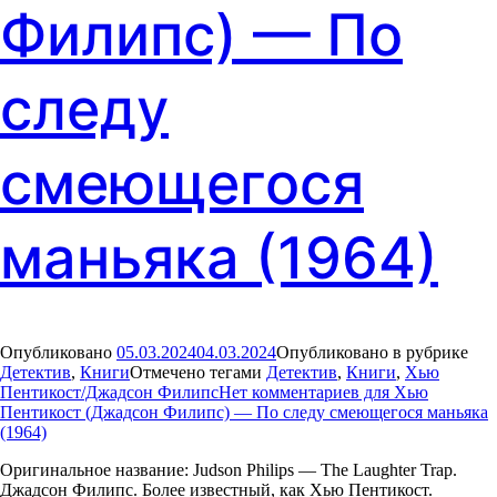
Филипс) — По
следу
смеющегося
маньяка (1964)
Опубликовано
05.03.2024
04.03.2024
Опубликовано в рубрике
Детектив
,
Книги
Отмечено тегами
Детектив
,
Книги
,
Хью
Пентикост/Джадсон Филипс
Нет комментариев
для Хью
Пентикост (Джадсон Филипс) — По следу смеющегося маньяка
(1964)
Оригинальное название: Judson Philips — The Laughter Trap.
Джадсон Филипс. Более известный, как Хью Пентикост.