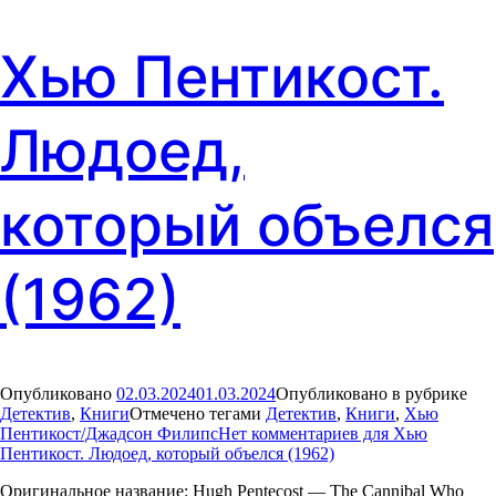
Хью Пентикост.
Людоед,
который объелся
(1962)
Опубликовано
02.03.2024
01.03.2024
Опубликовано в рубрике
Детектив
,
Книги
Отмечено тегами
Детектив
,
Книги
,
Хью
Пентикост/Джадсон Филипс
Нет комментариев
для Хью
Пентикост. Людоед, который объелся (1962)
Оригинальное название: Hugh Pentecost — The Cannibal Who