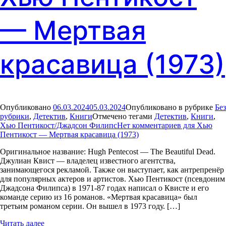
— Мертвая
красавица (1973)
Опубликовано
06.03.2024
05.03.2024
Опубликовано в рубрике
Без
рубрики
,
Детектив
,
Книги
Отмечено тегами
Детектив
,
Книги
,
Хью Пентикост/Джадсон Филипс
Нет комментариев
для Хью
Пентикост — Мертвая красавица (1973)
Оригинальное название: Hugh Pentecost — The Beautiful Dead.
Джулиан Квист — владелец известного агентства,
занимающегося рекламой. Также он выступает, как антрепренёр
для популярных актеров и артистов. Хью Пентикост (псевдоним
Джадсона Филипса) в 1971-87 годах написал о Квисте и его
команде серию из 16 романов. «Мертвая красавица» был
третьим романом серии. Он вышел в 1973 году. […]
Читать далее