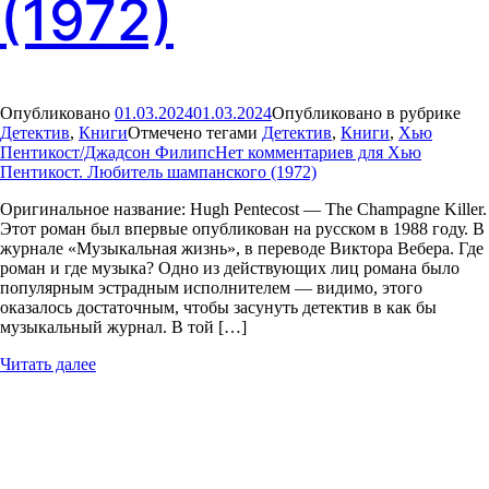
(1972)
Опубликовано
01.03.2024
01.03.2024
Опубликовано в рубрике
Детектив
,
Книги
Отмечено тегами
Детектив
,
Книги
,
Хью
Пентикост/Джадсон Филипс
Нет комментариев
для Хью
Пентикост. Любитель шампанского (1972)
Оригинальное название: Hugh Pentecost — The Champagne Killer.
Этот роман был впервые опубликован на русском в 1988 году. В
журнале «Музыкальная жизнь», в переводе Виктора Вебера. Где
роман и где музыка? Одно из действующих лиц романа было
популярным эстрадным исполнителем — видимо, этого
оказалось достаточным, чтобы засунуть детектив в как бы
музыкальный журнал. В той […]
Читать далее