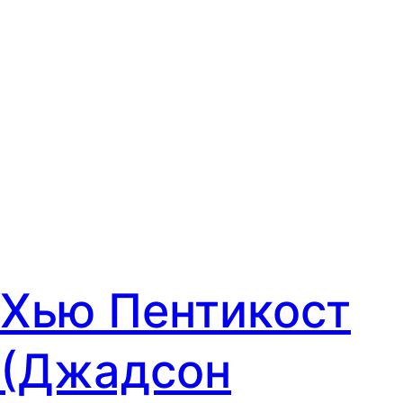
Хью Пентикост
(Джадсон