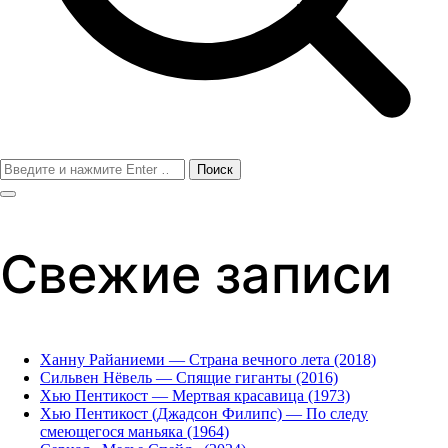
Поиск
для:
Свежие записи
Ханну Райаниеми — Страна вечного лета (2018)
Сильвен Нёвель — Спящие гиганты (2016)
Хью Пентикост — Мертвая красавица (1973)
Хью Пентикост (Джадсон Филипс) — По следу
смеющегося маньяка (1964)