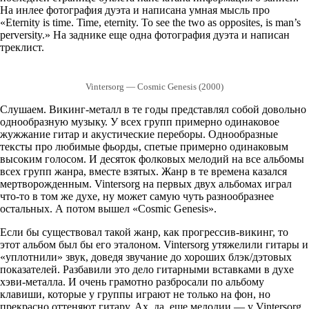
На инлее фотография дуэта и написана умная мысль про
«Eternity is time. Time, eternity. To see the two as opposites, is man’s
perversity.» На заднике еще одна фотография дуэта и написан
треклист.
Vintersorg — Cosmic Genesis (2000)
Слушаем. Викинг-металл в те годы представлял собой довольно
однообразную музыку. У всех групп примерно одинаковое
жужжание гитар и акустические переборы. Однообразные
тексты про любимые фьорды, спетые примерно одинаковым
высоким голосом. И десяток фолковых мелодий на все альбомы
всех групп жанра, вместе взятых. Жанр в те времена казался
мертворожденным. Vintersorg на первых двух альбомах играл
что-то в том же духе, ну может самую чуть разнообразнее
остальных. А потом вышел «Cosmic Genesis».
Если бы существовал такой жанр, как прогрессив-викинг, то
этот альбом был бы его эталоном. Vintersorg утяжелили гитары и
«уплотнили» звук, доведя звучание до хороших блэк/дэтовых
показателей. Разбавили это дело гитарными вставками в духе
хэви-металла. И очень грамотно разбросали по альбому
клавиши, которые у группы играют не только на фон, но
прекрасно оттеняют гитару. Ах, да, еще мелодии — у Vintersorg