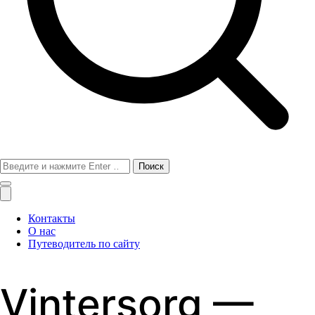
Поиск
для:
Контакты
О нас
Путеводитель по сайту
Vintersorg —