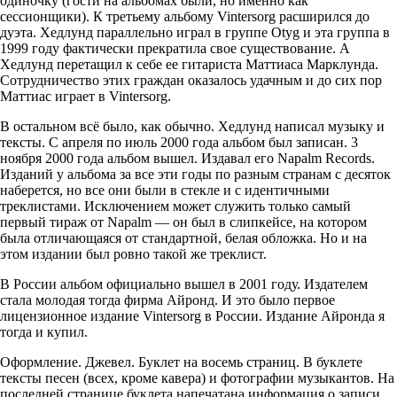
одиночку (гости на альбомах были, но именно как
сессионщики). К третьему альбому Vintersorg расширился до
дуэта. Хедлунд параллельно играл в группе Otyg и эта группа в
1999 году фактически прекратила свое существование. А
Хедлунд перетащил к себе ее гитариста Маттиаса Марклунда.
Сотрудничество этих граждан оказалось удачным и до сих пор
Маттиас играет в Vintersorg.
В остальном всё было, как обычно. Хедлунд написал музыку и
тексты. С апреля по июль 2000 года альбом был записан. 3
ноября 2000 года альбом вышел. Издавал его Napalm Records.
Изданий у альбома за все эти годы по разным странам с десяток
наберется, но все они были в стекле и с идентичными
треклистами. Исключением может служить только самый
первый тираж от Napalm — он был в слипкейсе, на котором
была отличающаяся от стандартной, белая обложка. Но и на
этом издании был ровно такой же треклист.
В России альбом официально вышел в 2001 году. Издателем
стала молодая тогда фирма Айронд. И это было первое
лицензионное издание Vintersorg в России. Издание Айронда я
тогда и купил.
Оформление. Джевел. Буклет на восемь страниц. В буклете
тексты песен (всех, кроме кавера) и фотографии музыкантов. На
последней странице буклета напечатана информация о записи.