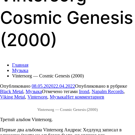
Cosmic Genesis
(2000)
Главная
Музыка
Vintersorg — Cosmic Genesis (2000)
Опубликовано
08.05.2020
22.04.2022
Опубликовано в рубрике
Black Metal
,
Музыка
Отмечено тегами
Irond
,
Napalm Records
,
для
Viking Metal
,
Vintersorg
,
Музыка
Нет комментариев
Vintersorg
—
Vintersorg — Cosmic Genesis (2000)
Cosmic
Genesis
Третий альбом Vintersorg.
(2000)
Первые два альбома Vintersorg Андреас Хедлунд записал в