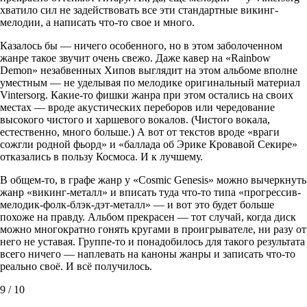
хватило сил не задействовать все эти стандартные викинг-
мелодии, а написать что-то свое и много.
Казалось бы — ничего особенного, но в этом заболоченном
жанре такое звучит очень свежо. Даже кавер на «Rainbow
Demon» незабвенных Хипов выглядит на этом альбоме вполне
уместным — не уделывая по мелодике оригинальный материал
Vintersorg. Какие-то фишки жанра при этом остались на своих
местах — вроде акустических переборов или чередование
высокого чистого и харшевого вокалов. (Чистого вокала,
естественно, много больше.) А вот от текстов вроде «враги
сожгли родной фьорд» и «баллада об Эрике Кровавой Секире»
отказались в пользу Космоса. И к лучшему.
В общем-то, в графе жанр у «Cosmic Genesis» можно вычеркнуть
жанр «викинг-металл» и вписать туда что-то типа «прогрессив-
мелодик-фолк-блэк-дэт-металл» — и вот это будет больше
похоже на правду. Альбом прекрасен — тот случай, когда диск
можно многократно гонять кругами в проигрывателе, ни разу от
него не уставая. Группе-то и понадобилось для такого результата
всего ничего — наплевать на каноны жанры и записать что-то
реально своё. И всё получилось.
9 / 10