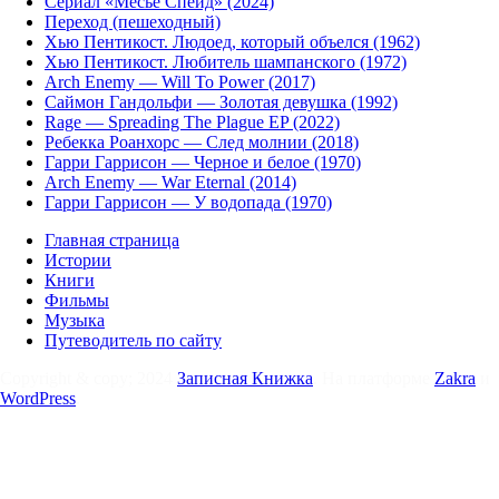
Сериал «Месье Спейд» (2024)
Переход (пешеходный)
Хью Пентикост. Людоед, который объелся (1962)
Хью Пентикост. Любитель шампанского (1972)
Arch Enemy — Will To Power (2017)
Саймон Гандольфи — Золотая девушка (1992)
Rage — Spreading The Plague EP (2022)
Ребекка Роанхорс — След молнии (2018)
Гарри Гаррисон — Черное и белое (1970)
Arch Enemy — War Eternal (2014)
Гарри Гаррисон — У водопада (1970)
Главная страница
Истории
Книги
Фильмы
Музыка
Путеводитель по сайту
Copyright & copy; 2024
Записная Книжка
. На платформе
Zakra
и
WordPress
.