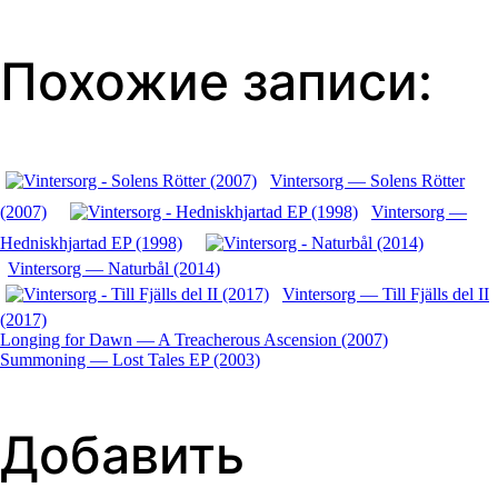
Похожие записи:
Vintersorg — Solens Rötter
(2007)
Vintersorg —
Hedniskhjartad EP (1998)
Vintersorg — Naturbål (2014)
Vintersorg — Till Fjälls del II
(2017)
Longing for Dawn — A Treacherous Ascension (2007)
Навигация
Summoning — Lost Tales EP (2003)
по
Добавить