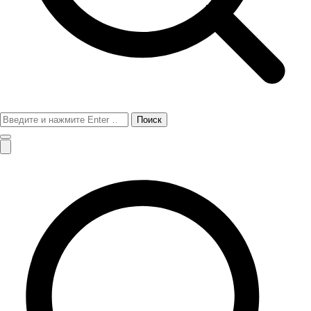
Поиск
для: