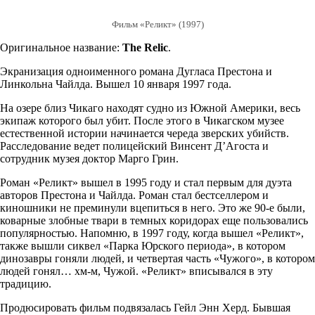
Фильм «Реликт» (1997)
Оригинальное название:
The Relic
.
Экранизация одноименного романа Дугласа Престона и
Линкольна Чайлда. Вышел 10 января 1997 года.
На озере близ Чикаго находят судно из Южной Америки, весь
экипаж которого был убит. После этого в Чикагском музее
естественной истории начинается череда зверских убийств.
Расследование ведет полицейский Винсент Д’Агоста и
сотрудник музея доктор Марго Грин.
Роман «Реликт» вышел в 1995 году и стал первым для дуэта
авторов Престона и Чайлда. Роман стал бестселлером и
киношники не преминули вцепиться в него. Это же 90-е были,
коварные злобные твари в темных коридорах еще пользовались
популярностью. Напомню, в 1997 году, когда вышел «Реликт»,
также вышли сиквел «Парка Юрского периода», в котором
динозавры гоняли людей, и четвертая часть «Чужого», в котором
людей гонял… хм-м, Чужой. «Реликт» вписывался в эту
традицию.
Продюсировать фильм подвязалась Гейл Энн Херд. Бывшая