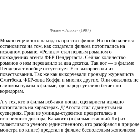
Фильм «Реликт» (1997)
Можно еще много накидать про этот фильм. Но особо хочется
остановится на том, как создатели фильма потоптались на
исходном романе. «Реликт» стал первым романом о
похождениях агента ФБР Пендергаста. Сейчас количество
романов о нем перевалило за два десятка. Так вот — в фильме
Пендергаст вообще отсутствует. Его выкорчевали из
повествования. Так же как выкорчевали проныру-журналиста
Смитбека, ФБР-овца Коффи и многих других. Они оказались не
слишком нужны в фильме, где народ суетливо бегает по
коридорам.
А у тех, кто в фильм всё-таки попал, сценаристы изрядно
потоптались на характерах. Д’Агоста стал сдвинутым на
суевериях, Грин из умницы-студентки превратилась в
истеричного доктора, Кавакита (в фильме ставший Ли) из
талантливого ученого (единственного, кто разобрался в природе
монстра по книге) предстал в фильме бесполезным жополизом.