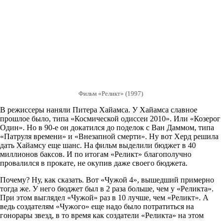
Фильм «Реликт» (1997)
В режиссеры наняли Питера Хайамса. У Хайамса славное
прошлое было, типа «Космической одиссеи 2010». Или «Козерог
Один». Но в 90-е он докатился до поделок с Ван Даммом, типа
«Патруля времени» и «Внезапной смерти». Ну вот Херд решила
дать Хайамсу еще шанс. На фильм выделили бюджет в 40
миллионов баксов. И по итогам «Реликт» благополучно
провалился в прокате, не окупив даже своего бюджета.
Почему? Ну, как сказать. Вот «Чужой 4», вышедший примерно
тогда же. У него бюджет был в 2 раза больше, чем у «Реликта».
При этом выглядел «Чужой» раз в 10 лучше, чем «Реликт». А
ведь создателям «Чужого» еще надо было потратиться на
гонорары звезд, в то время как создатели «Реликта» на этом