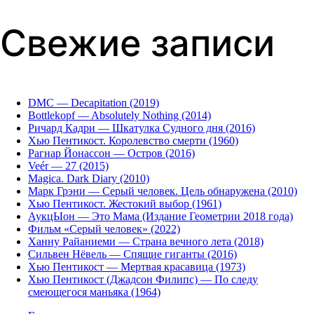
Свежие записи
DMC — Decapitation (2019)
Bottlekopf — Absolutely Nothing (2014)
Ричард Кадри — Шкатулка Судного дня (2016)
Хью Пентикост. Королевство смерти (1960)
Рагнар Йонассон — Остров (2016)
Veér — 27 (2015)
Magica. Dark Diary (2010)
Марк Грэни — Серый человек. Цель обнаружена (2010)
Хью Пентикост. Жестокий выбор (1961)
АукцЫон — Это Мама (Издание Геометрии 2018 года)
Фильм «Серый человек» (2022)
Ханну Райаниеми — Страна вечного лета (2018)
Сильвен Нёвель — Спящие гиганты (2016)
Хью Пентикост — Мертвая красавица (1973)
Хью Пентикост (Джадсон Филипс) — По следу
смеющегося маньяка (1964)