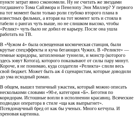
пункте затрат явно сэкономили. Ну не считать же звездами
тогдашнего Тома Сайзмора и Пенелопу Энн Миллер? У первого
на тот момент были только роли глубоко второго плана в
известных фильмах, а вторая на тот момент хоть и стояла в
табели о рангах чуть выше, но не слишком высоко, чтобы
«Реликт» чуть было не добил ее карьеру. После она ушла
работать на ТВ.
В «Чужом 4» была освещенная космическая станция, были
крутые спецэффекты и куча бегающих Чужих. В «Реликте» —
темные коридоры, затопленные туннели, и монстр (которого
здесь зовут Котога), которого показывают от силы пару минут.
Короче, я не понимаю, куда создатели «Реликта» слили весь
свой бюджет. Может быть аж 4 сценаристам, которые доводили
до ума исходный роман.
В общем, вышел типичный ужастик, который можно описать
несколькими словами «90-е, категория «Б». Беготня по
коридорам. Истошные вопли в исполнении красавиц. Всяческие
подводки оператора в стиле «ща как выпрыгнет».
Псевдонаучный бред от как бы ученых. Много кетчупа. И
хреновая картинка.